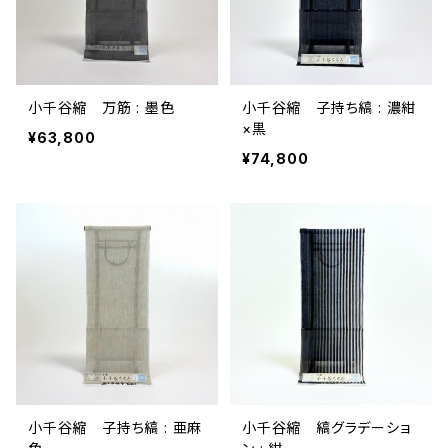
小千谷縮 万筋 : 墨色
小千谷縮 子持ち縞 : 濃紺
×黒
¥63,800
¥74,800
小千谷縮 子持ち縞 : 亜麻
小千谷縮 縞グラデーショ