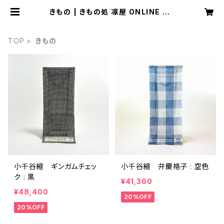
きもの | きもの処 凛屋 ONLINE SH
OP
TOP
きもの
小千谷縮 ギンガムチェッ
小千谷縮 弁慶格子 : 空色
ク : 黒
¥41,360
¥48,400
20%OFF
20%OFF