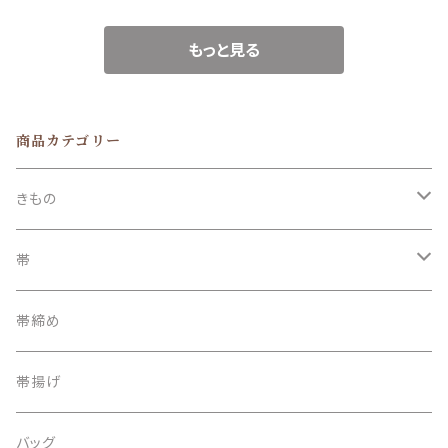
もっと見る
商品カテゴリー
きもの
訪問着
帯
附下
袋帯
帯締め
小紋 / 紬 / 御召
名古屋帯
帯揚げ
麻/夏もの
半巾帯
バッグ