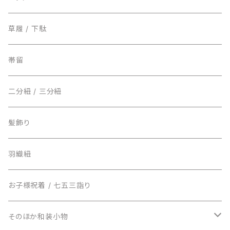
草履 / 下駄
帯留
二分紐 / 三分紐
髪飾り
羽織紐
お子様祝着 / 七五三詣り
そのほか和装小物