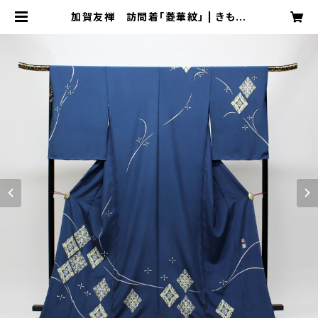
加賀友禅 訪問着「菱華紋」 | きもの
処 凛屋 ONLINE SHOP