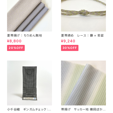
夏帯揚げ ： ちりめん無地
夏帯締め レース ： 藤 × 若苗
¥8,800
¥9,240
20%OFF
30%OFF
小千谷縮 ギンガムチェック :
帯揚げ サッカー地 横段ぼかし