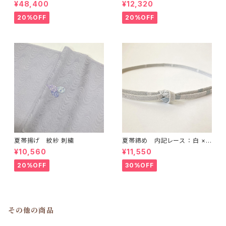
黒
： ライトブルー × グリーン
¥48,400
¥12,320
20%OFF
20%OFF
夏帯揚げ 紋紗 刺繍
夏帯締め 内記レース ： 白 ×
水色
¥10,560
¥11,550
20%OFF
30%OFF
その他の商品