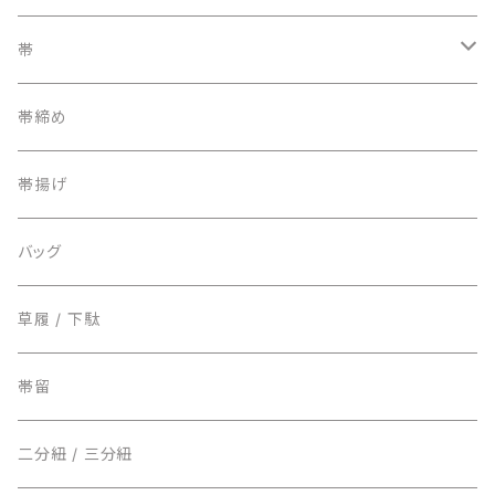
訪問着
帯
附下
袋帯
帯締め
小紋 / 紬 / 御召
名古屋帯
帯揚げ
麻/夏もの
半巾帯
バッグ
草履 / 下駄
帯留
二分紐 / 三分紐