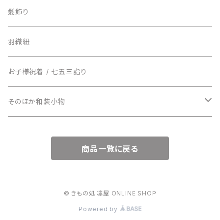
髪飾り
羽織紐
お子様祝着 / 七五三詣り
そのほか和装小物
ショール・ストール
商品一覧に戻る
袱紗
数寄屋袋
© きもの処 凛屋 ONLINE SHOP
Powered by