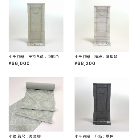
小千谷縮 子持ち縞 : 亜麻色
小千谷縮 横段 : 薄梅鼠
¥66,000
¥68,200
小紋 着尺 : 裏葉柳
小千谷縮 万筋 : 墨色