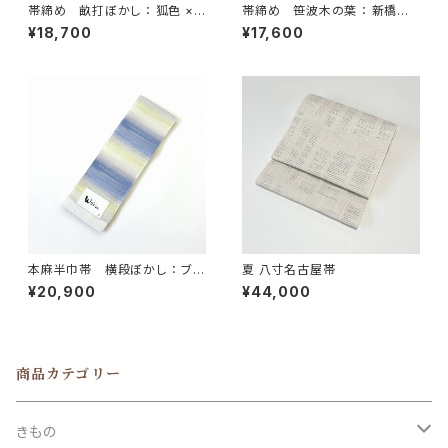
帯締め 畝打ぼかし ： 狐色 ×
帯締め 笹波木の葉 ： 新橋色
淡藤
× 白 × 橙
¥18,700
¥17,600
本麻半巾帯 横段ぼかし ： ブル
夏 八寸名古屋帯
ー
¥20,900
¥44,000
商品カテゴリー
きもの