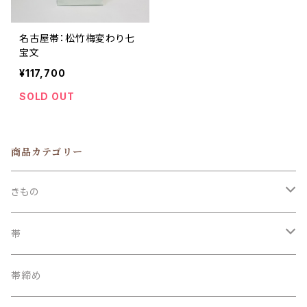
名古屋帯：松竹梅変わり七
宝文
¥117,700
SOLD OUT
商品カテゴリー
きもの
訪問着
帯
附下
袋帯
帯締め