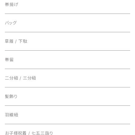
小紋 / 紬 / 御召
名古屋帯
帯揚げ
麻/夏もの
半巾帯
バッグ
草履 / 下駄
帯留
二分紐 / 三分紐
髪飾り
羽織紐
お子様祝着 / 七五三詣り