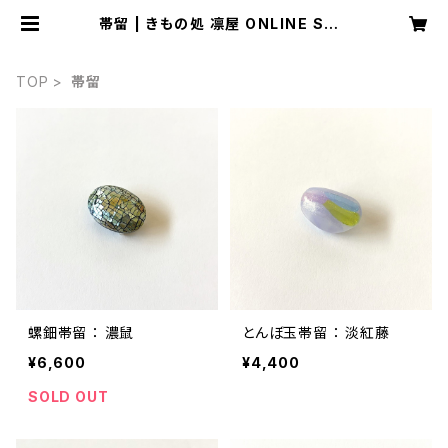
帯留 | きもの処 凛屋 ONLINE SHO
P
TOP
帯留
螺鈿帯留 ： 濃鼠
とんぼ玉帯留 ： 淡紅藤
¥6,600
¥4,400
SOLD OUT