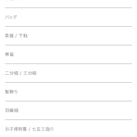
麻/夏もの
半巾帯
バッグ
草履 / 下駄
帯留
二分紐 / 三分紐
髪飾り
羽織紐
お子様祝着 / 七五三詣り