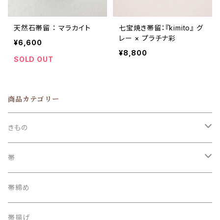
天然石帯留 ： マラカイト
七宝焼き帯留：『kimito』 グ
レー × プラチナ彩
¥6,600
¥8,800
SOLD OUT
商品カテゴリー
きもの
訪問着
帯
附下
袋帯
帯締め
小紋 / 紬 / 御召
名古屋帯
帯揚げ