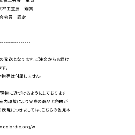
賀友禅工芸展 金賞
賀友禅工芸展 銅賞
存会会員 認定
---------------
の発送となります。ご注文からお届け
ます。
小物等は付属しません。
現物に近づけるようにしております
や室内環境により実際の商品と色味が
の表現につきましては、こちらの色見本
w.colordic.org/w