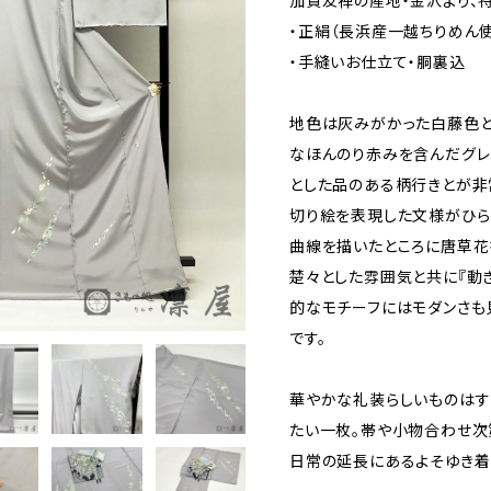
加賀友禅の産地・金沢より、
・正絹（長浜産一越ちりめん
・手縫いお仕立て・胴裏込
地色は灰みがかった白藤色と
なほんのり赤みを含んだグレ
とした品のある柄行きとが非
切り絵を表現した文様がひら
曲線を描いたところに唐草花
楚々とした雰囲気と共に『動
的なモチーフにはモダンさも
です。
華やかな礼装らしいものはす
たい一枚。帯や小物合わせ次
日常の延長にあるよそゆき着