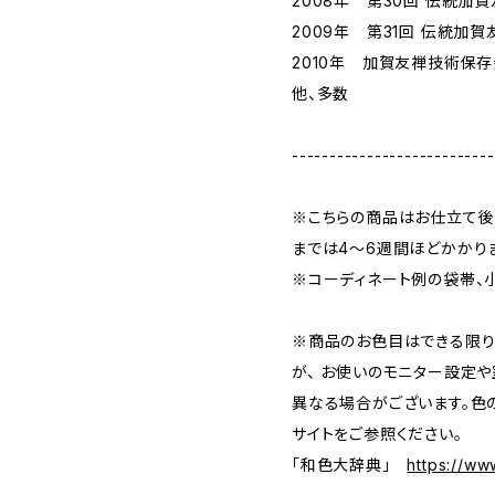
2008年 第30回 伝統加
2009年 第31回 伝統加
2010年 加賀友禅技術保
他、多数
---------------------------
※こちらの商品はお仕立て後
までは4〜6週間ほどかかり
※コーディネート例の袋帯、
※商品のお色目はできる限り
が、 お使いのモニター設定
異なる場合がございます。色
サイトをご参照ください。
「和色大辞典」
https://ww