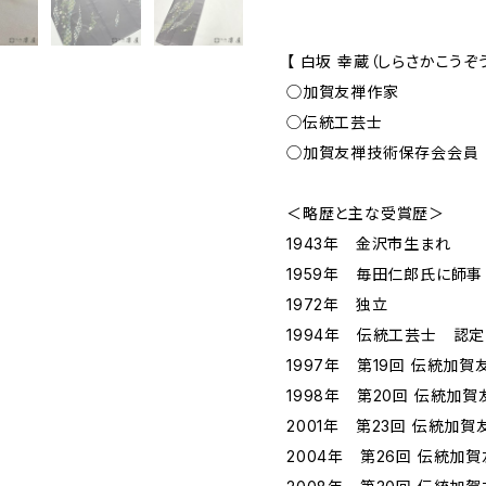
【 白坂 幸蔵（しらさかこうぞう
◯加賀友禅作家
◯伝統工芸士
◯加賀友禅技術保存会会員
＜略歴と主な受賞歴＞
1943年 金沢市生まれ
1959年 毎田仁郎氏に師事
1972年 独立
1994年 伝統工芸士 認定
1997年 第19回 伝統加
1998年 第20回 伝統加
2001年 第23回 伝統加
2004年 第26回 伝統加