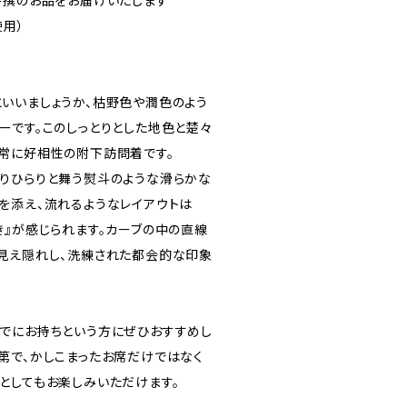
特撰のお品をお届けいたします
使用）
いいましょうか、枯野色や潤色のよう
ーです。このしっとりとした地色と楚々
常に好相性の附下訪問着です。
りひらりと舞う熨斗のような滑らかな
を添え、流れるようなレイアウトは
き』が感じられます。カーブの中の直線
見え隠れし、洗練された都会的な印象
でにお持ちという方にぜひおすすめし
第で、かしこまったお席だけではなく
としてもお楽しみいただけます。