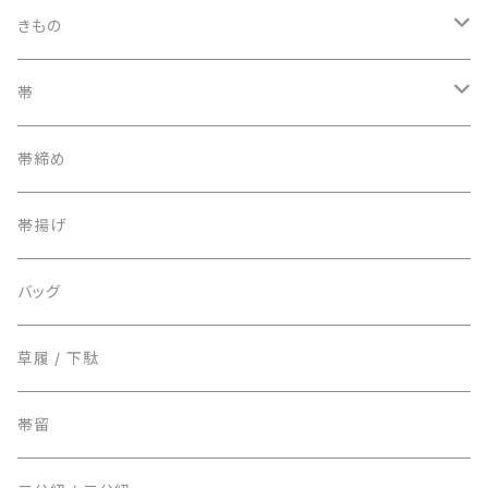
きもの
訪問着
帯
附下
袋帯
帯締め
小紋 / 紬 / 御召
名古屋帯
帯揚げ
麻/夏もの
半巾帯
バッグ
草履 / 下駄
帯留