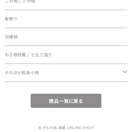
二分紐 / 三分紐
髪飾り
羽織紐
お子様祝着 / 七五三詣り
そのほか和装小物
ショール・ストール
商品一覧に戻る
袱紗
数寄屋袋
© きもの処 凛屋 ONLINE SHOP