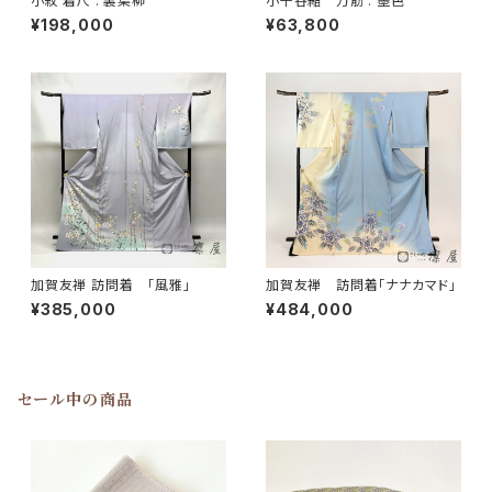
小紋 着尺 : 裏葉柳
小千谷縮 万筋 : 墨色
¥198,000
¥63,800
加賀友禅 訪問着 「風雅」
加賀友禅 訪問着「ナナカマド」
¥385,000
¥484,000
セール中の商品