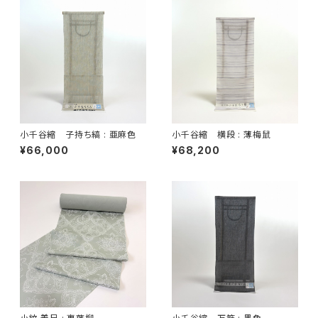
小千谷縮 子持ち縞 : 亜麻色
小千谷縮 横段 : 薄梅鼠
¥66,000
¥68,200