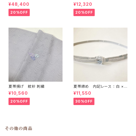
黒
： ライトブルー × グリーン
¥48,400
¥12,320
20%OFF
20%OFF
夏帯揚げ 紋紗 刺繍
夏帯締め 内記レース ： 白 ×
水色
¥10,560
¥11,550
20%OFF
30%OFF
その他の商品