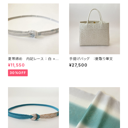
夏帯締め 内記レース ： 白 ×
手提げバッグ ：菱取り華文
水色
¥11,550
¥27,500
30%OFF