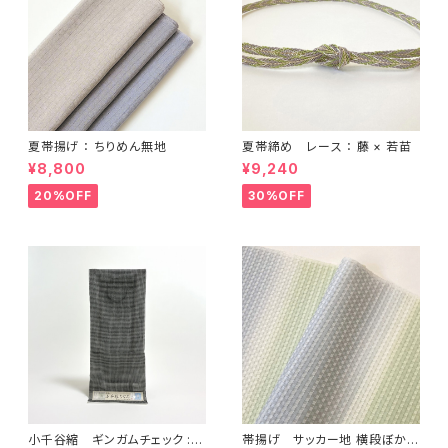
夏帯揚げ ： ちりめん無地
夏帯締め レース ： 藤 × 若苗
¥8,800
¥9,240
20%OFF
30%OFF
小千谷縮 ギンガムチェック :
帯揚げ サッカー地 横段ぼかし