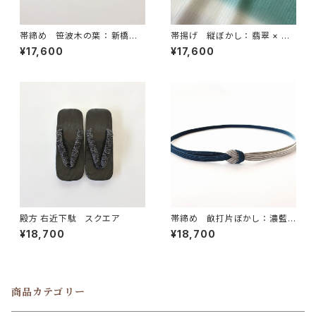
帯締め 笹波木の葉 ： 新橋色
帯揚げ 縦ぼかし ： 翡翠 × 白
× 白 × 橙
鼠
¥17,600
¥17,600
殿方 右近下駄 スクエア
帯締め 畝打片ぼかし ： 濃藍
× 利休茶
¥18,700
¥18,700
商品カテゴリー