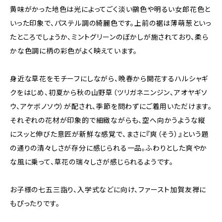
黄味がかった地色は光によってごく淡い鶸色や明るい女郎花色と
いった印象で、パステル調の綺麗色です。上前の裾は薄萌葱といっ
たところでしょうか、ミントグリーンのぼかしが施されており、柔ら
かな色調に柄の彩色がよく映えています。
身近な草花をモチーフにしながら、晩春から開花するハルシャギ
クをはじめ、初夏から秋の山野草（ツリガネニンジン、アオヤギソ
ウ、アケボノソウ）が配され、季節を問わずにご着用いただけます。
それぞれの花材が印象的で細緻ながらも、空へ向かうような縦
にスッと伸びた意匠が新鮮な感覚で、まさに『爽（そう）』という題
の通りの清々しさが存分に感じられる一品。ふわりとした爽やか
な風に乗って、草花の瑞々しさが感じられるようです。
お子様の七五三詣り、入学式などに向け、ファースト加賀友禅に
もぴったりです。